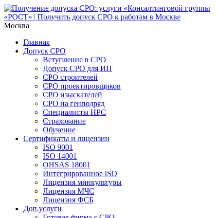
Москва
Главная
Допуск СРО
Вступление в СРО
Допуск СРО для ИП
СРО строителей
СРО проектировщиков
СРО изыскателей
СРО на генподряд
Специалисты НРС
Страхование
Обучение
Сертификаты и лицензии
ISO 9001
ISO 14001
OHSAS 18001
Интегрированное ISO
Лицензия минкультуры
Лицензия МЧС
Лицензия ФСБ
Доп.услуги
Готовая фирма с СРО