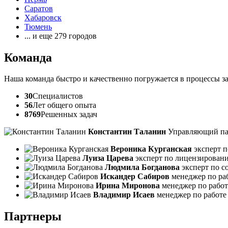
Саратов
Хабаровск
Тюмень
... и еще 279 городов
Команда
Наша команда быстро и качественно погружается в процессы з
30
Специалистов
56
Лет общего опыта
8769
Решенных задач
Константин Таланин
Управляющий па
Вероника Курганская
эксперт 
Луиза Царева
эксперт по лицензирован
Людмила Богданова
эксперт по 
Искандер Сабиров
менеджер по ра
Ирина Миронова
менеджер по работ
Владимир Исаев
менеджер по работе
Партнеры