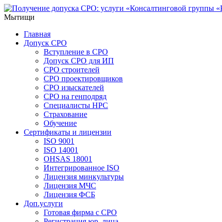
Мытищи
Главная
Допуск СРО
Вступление в СРО
Допуск СРО для ИП
СРО строителей
СРО проектировщиков
СРО изыскателей
СРО на генподряд
Специалисты НРС
Страхование
Обучение
Сертификаты и лицензии
ISO 9001
ISO 14001
OHSAS 18001
Интегрированное ISO
Лицензия минкультуры
Лицензия МЧС
Лицензия ФСБ
Доп.услуги
Готовая фирма с СРО
Регистрация юр. лица