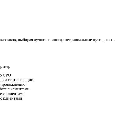
аказчиков, выбирая лучшие и иногда нетривиальные пути решени
ртнер
по СРО
ию и сертификации
сопровождению
боте с клиентами
е с клиентами
 с клиентами