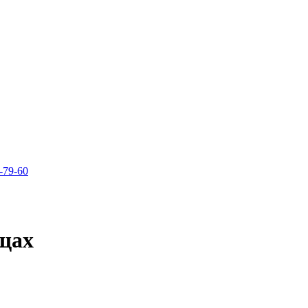
-79-60
щах