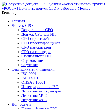
Белгород
Главная
Допуск СРО
Вступление в СРО
Допуск СРО для ИП
СРО строителей
СРО проектировщиков
СРО изыскателей
СРО на генподряд
Специалисты НРС
Страхование
Обучение
Сертификаты и лицензии
ISO 9001
ISO 14001
OHSAS 18001
Интегрированное ISO
Лицензия минкультуры
Лицензия МЧС
Лицензия ФСБ
Доп.услуги
Готовая фирма с СРО