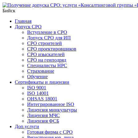
Бийск
Главная
Допуск СРО
Вступление в СРО
Допуск СРО для ИП
СРО строителей
СРО проектировщиков
СРО изыскателей
СРО на генподряд
Специалисты НРС
Страхование
Обучение
Сертификаты и лицензии
ISO 9001
ISO 14001
OHSAS 18001
Интегрированное ISO
Лицензия минкультуры
Лицензия МЧС
Лицензия ФСБ
Доп.услуги
Готовая фирма с СРО
Регистрация юр. лица