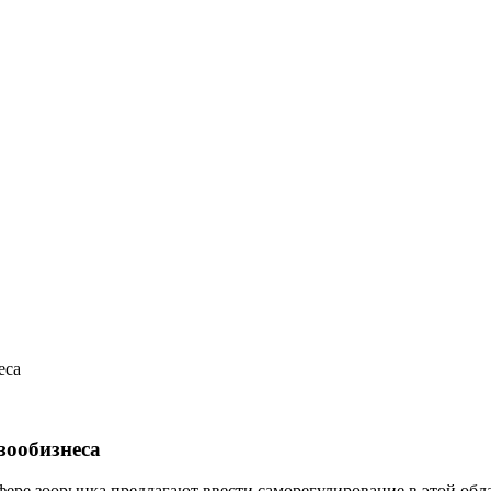
еса
зообизнеса
фере зоорынка предлагают ввести саморегулирование в этой обл