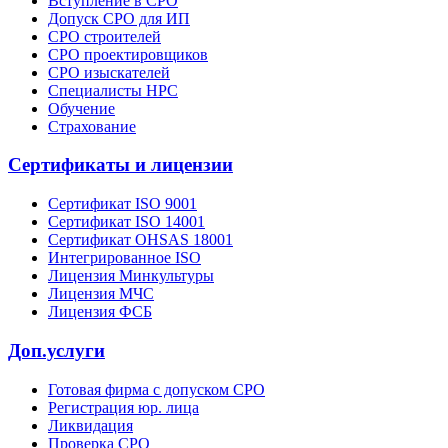
Вступление в СРО
Допуск СРО для ИП
СРО строителей
СРО проектировщиков
СРО изыскателей
Специалисты НРС
Обучение
Страхование
Сертификаты и лицензии
Сертификат ISO 9001
Сертификат ISO 14001
Сертификат OHSAS 18001
Интегрированное ISO
Лицензия Минкультуры
Лицензия МЧС
Лицензия ФСБ
Доп.услуги
Готовая фирма с допуском СРО
Регистрация юр. лица
Ликвидация
Проверка СРО