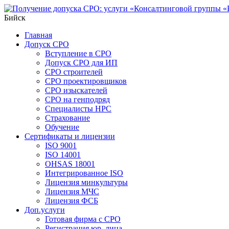
Бийск
Главная
Допуск СРО
Вступление в СРО
Допуск СРО для ИП
СРО строителей
СРО проектировщиков
СРО изыскателей
СРО на генподряд
Специалисты НРС
Страхование
Обучение
Сертификаты и лицензии
ISO 9001
ISO 14001
OHSAS 18001
Интегрированное ISO
Лицензия минкультуры
Лицензия МЧС
Лицензия ФСБ
Доп.услуги
Готовая фирма с СРО
Регистрация юр. лица