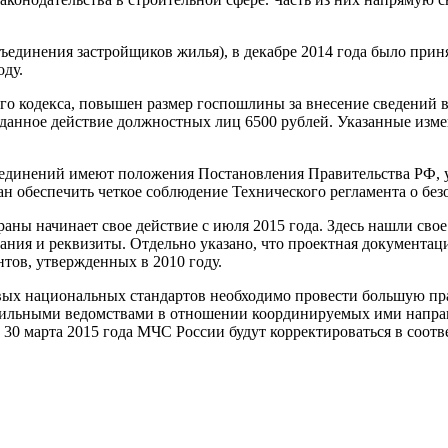
динения застройщиков жилья), в декабре 2014 года было прин
оду.
вого кодекса, повышен размер госпошлины за внесение сведений 
за данное действие должностных лиц 6500 рублей. Указанные из
ъединений имеют положения Постановления Правительства РФ, у
н обеспечить четкое соблюдение Технического регламента о без
ы начинает свое действие с июля 2015 года. Здесь нашли свое 
я и реквизиты. Отдельно указано, что проектная документация,
тов, утвержденных в 2010 году.
овых национальных стандартов необходимо провести большую пра
офильными ведомствами в отношении координируемых ими напр
о 30 марта 2015 года МЧС России будут корректироваться в соо