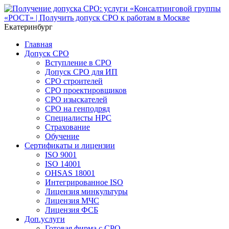
Екатеринбург
Главная
Допуск СРО
Вступление в СРО
Допуск СРО для ИП
СРО строителей
СРО проектировщиков
СРО изыскателей
СРО на генподряд
Специалисты НРС
Страхование
Обучение
Сертификаты и лицензии
ISO 9001
ISO 14001
OHSAS 18001
Интегрированное ISO
Лицензия минкультуры
Лицензия МЧС
Лицензия ФСБ
Доп.услуги
Готовая фирма с СРО