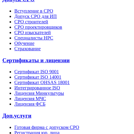
Вступление в СРО
Допуск СРО для ИП
СРО строителей
СРО проектировщиков
СРО изыскателей
Специалисты НРС
Обучение
Страхование
Сертификаты и лицензии
Сертификат ISO 9001
Сертификат ISO 14001
Сертификат OHSAS 18001
Интегрированное ISO
Лицензия Минкультуры
Лицензия МЧС
Лицензия ФСБ
Доп.услуги
Готовая фирма с допуском СРО
Регистрация юр. лица