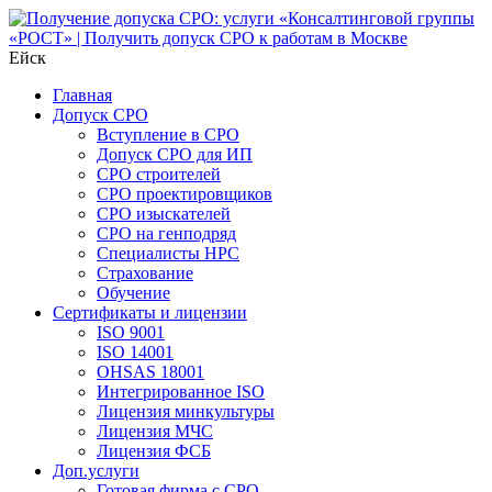
Ейск
Главная
Допуск СРО
Вступление в СРО
Допуск СРО для ИП
СРО строителей
СРО проектировщиков
СРО изыскателей
СРО на генподряд
Специалисты НРС
Страхование
Обучение
Сертификаты и лицензии
ISO 9001
ISO 14001
OHSAS 18001
Интегрированное ISO
Лицензия минкультуры
Лицензия МЧС
Лицензия ФСБ
Доп.услуги
Готовая фирма с СРО