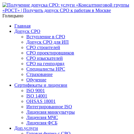
Голицыно
Главная
Допуск СРО
Вступление в СРО
Допуск СРО для ИП
СРО строителей
СРО проектировщиков
СРО изыскателей
СРО на генподряд
Специалисты НРС
Страхование
Обучение
Сертификаты и лицензии
ISO 9001
ISO 14001
OHSAS 18001
Интегрированное ISO
Лицензия минкультуры
Лицензия МЧС
Лицензия ФСБ
Доп.услуги
Готовая фирма с СРО