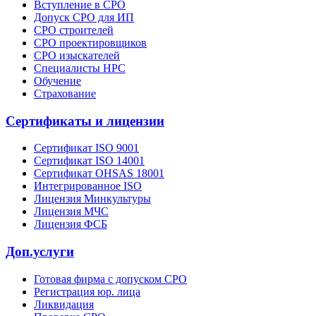
Вступление в СРО
Допуск СРО для ИП
СРО строителей
СРО проектировщиков
СРО изыскателей
Специалисты НРС
Обучение
Страхование
Сертификаты и лицензии
Сертификат ISO 9001
Сертификат ISO 14001
Сертификат OHSAS 18001
Интегрированное ISO
Лицензия Минкультуры
Лицензия МЧС
Лицензия ФСБ
Доп.услуги
Готовая фирма с допуском СРО
Регистрация юр. лица
Ликвидация