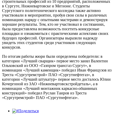
строительных профессий из 10 предприятий, расположенных
в Сургуте, Нижневартовске и Мегионе. Студенты
Сургутского политехнического колледжа также активно
участвовали в мероприятии, пробуя свои силы в различных
номинациях наряду с опытными мастерами и демонстрируя
хорошие результаты. Тем, кто не участвовал в состязаниях,
была предоставлена возможность посетить конкурсные
площадки и ознакомиться с практическими аспектами своих
будущих профессий. Организаторы выразили надежду
увидеть этих студентов среди участников следующих
конкурсов.
По итогам работы жюри были определены победители: в
категории «Лучший сварщик» первое место занял Валентин
Ольховский из ООО «Газпром трансгаз Сургут», в
номинации «Лучший каменщик» победил Иван Французов из
Треста «Сургутремстрой» ПАО «Сургутнефтегаз», в
категории «Лучший штукатур» первое место досталось Юлии
Кочергиной из ЗАО «Нижневартовскстройдеталь», а в
номинации «Лучший монтажник каркасно-обшивных
конструкций» победил Руслан Таиров из Треста
«Сургутремстрой» ПАО «Сургутнефтегаз».
Поделиться