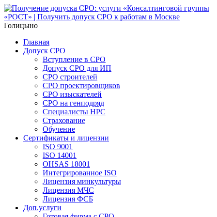
Голицыно
Главная
Допуск СРО
Вступление в СРО
Допуск СРО для ИП
СРО строителей
СРО проектировщиков
СРО изыскателей
СРО на генподряд
Специалисты НРС
Страхование
Обучение
Сертификаты и лицензии
ISO 9001
ISO 14001
OHSAS 18001
Интегрированное ISO
Лицензия минкультуры
Лицензия МЧС
Лицензия ФСБ
Доп.услуги
Готовая фирма с СРО