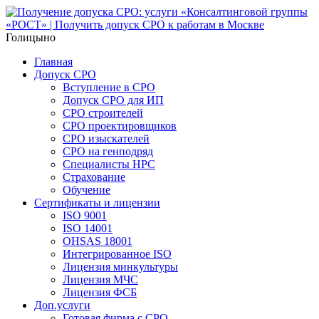
Голицыно
Главная
Допуск СРО
Вступление в СРО
Допуск СРО для ИП
СРО строителей
СРО проектировщиков
СРО изыскателей
СРО на генподряд
Специалисты НРС
Страхование
Обучение
Сертификаты и лицензии
ISO 9001
ISO 14001
OHSAS 18001
Интегрированное ISO
Лицензия минкультуры
Лицензия МЧС
Лицензия ФСБ
Доп.услуги
Готовая фирма с СРО