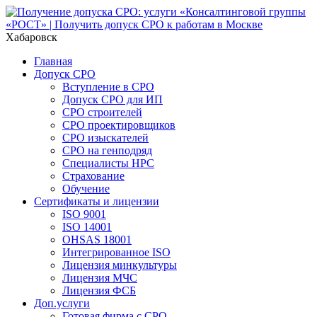
Хабаровск
Главная
Допуск СРО
Вступление в СРО
Допуск СРО для ИП
СРО строителей
СРО проектировщиков
СРО изыскателей
СРО на генподряд
Специалисты НРС
Страхование
Обучение
Сертификаты и лицензии
ISO 9001
ISO 14001
OHSAS 18001
Интегрированное ISO
Лицензия минкультуры
Лицензия МЧС
Лицензия ФСБ
Доп.услуги
Готовая фирма с СРО