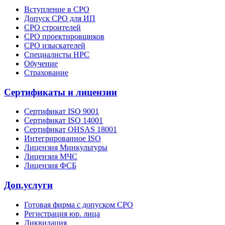
Вступление в СРО
Допуск СРО для ИП
СРО строителей
СРО проектировщиков
СРО изыскателей
Специалисты НРС
Обучение
Страхование
Сертификаты и лицензии
Сертификат ISO 9001
Сертификат ISO 14001
Сертификат OHSAS 18001
Интегрированное ISO
Лицензия Минкультуры
Лицензия МЧС
Лицензия ФСБ
Доп.услуги
Готовая фирма с допуском СРО
Регистрация юр. лица
Ликвидация