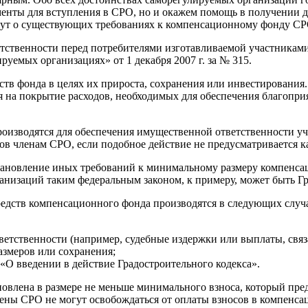
нты для вступления в СРО, но и окажем помощь в получении до
жут о существующих требованиях к компенсационному фонду СР
тственности перед потребителями изготавливаемой участниками
емых организациях» от 1 декабря 2007 г. за № 315.
тв фонда в целях их прироста, сохранения или инвестирования.
на покрытие расходов, необходимых для обеспечения благопри
роизводятся для обеспечения имущественной ответственности уч
осов членам СРО, если подобное действие не предусматривается
тановление иных требований к минимальному размеру компенсац
анизаций таким федеральным законом, к примеру, может быть Г
средств компенсационного фонда производятся в следующих случ
тветственности (например, судебные издержки или выплаты, свя
азмеров или сохранения;
«О введении в действие Градостроительного кодекса».
а в размере не меньше минимального взноса, который предусматрив
члены СРО не могут освобождаться от оплаты взносов в компенс