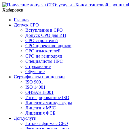
Хабаровск
Главная
Допуск СРО
Вступление в СРО
Допуск СРО для ИП
СРО строителей
СРО проектировщиков
СРО изыскателей
СРО на генподряд
Специалисты НРС
Страхование
Обучение
Сертификаты и лицензии
ISO 9001
ISO 14001
OHSAS 18001
Интегрированное ISO
Лицензия минкультуры
Лицензия МЧС
Лицензия ФСБ
Доп.услуги
Готовая фирма с СРО
Регистрация юр. лица