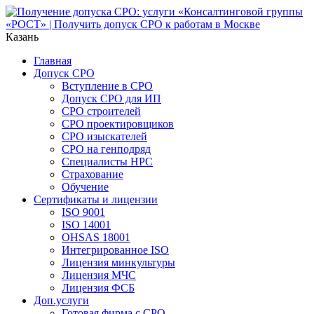
Казань
Главная
Допуск СРО
Вступление в СРО
Допуск СРО для ИП
СРО строителей
СРО проектировщиков
СРО изыскателей
СРО на генподряд
Специалисты НРС
Страхование
Обучение
Сертификаты и лицензии
ISO 9001
ISO 14001
OHSAS 18001
Интегрированное ISO
Лицензия минкультуры
Лицензия МЧС
Лицензия ФСБ
Доп.услуги
Готовая фирма с СРО