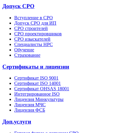
Допуск СРО
Вступление в СРО
Допуск СРО для ИП
СРО строителей
СРО проектировщиков
СРО изыскателей
Специалисты НРС
Обучение
Страхование
Сертификаты и лицензии
Сертификат ISO 9001
Сертификат ISO 14001
Сертификат OHSAS 18001
Интегрированное ISO
Лицензия Минкультуры
Лицензия МЧС
Лицензия ФСБ
Доп.услуги