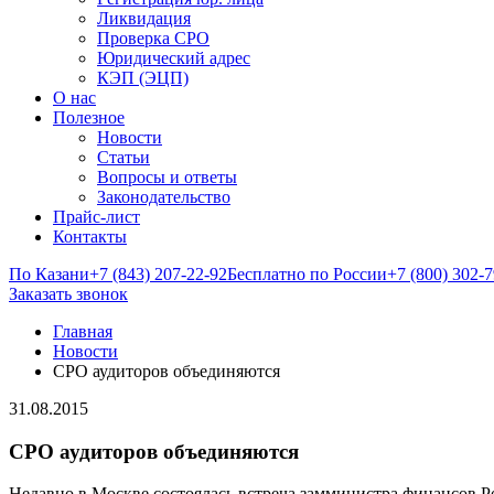
Ликвидация
Проверка СРО
Юридический адрес
КЭП (ЭЦП)
О нас
Полезное
Новости
Статьи
Вопросы и ответы
Законодательство
Прайс-лист
Контакты
По Казани
+7 (843) 207-22-92
Бесплатно по России
+7 (800) 302-
Заказать звонок
Главная
Новости
СРО аудиторов объединяются
31.08.2015
СРО аудиторов объединяются
Недавно в Москве состоялась встреча замминистра финансов 