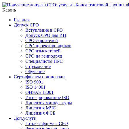
Казань
Главная
Допуск СРО
Вступление в СРО
Допуск СРО для ИП
СРО строителей
СРО проектировщиков
СРО изыскателей
СРО на генподряд
Специалисты НРС
Страхование
Обучение
Сертификаты и лицензии
ISO 9001
ISO 14001
OHSAS 18001
Интегрированное ISO
Лицензия минкультуры
Лицензия МЧС
Лицензия ФСБ
Доп.услуги
Готовая фирма с СРО
Регистрация юр. лица