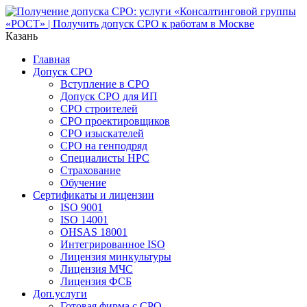
Казань
Главная
Допуск СРО
Вступление в СРО
Допуск СРО для ИП
СРО строителей
СРО проектировщиков
СРО изыскателей
СРО на генподряд
Специалисты НРС
Страхование
Обучение
Сертификаты и лицензии
ISO 9001
ISO 14001
OHSAS 18001
Интегрированное ISO
Лицензия минкультуры
Лицензия МЧС
Лицензия ФСБ
Доп.услуги
Готовая фирма с СРО