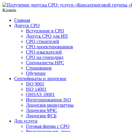
Казань
Главная
Допуск СРО
Вступление в СРО
Допуск СРО для ИП
СРО строителей
СРО проектировщиков
СРО изыскателей
СРО на генподряд
Специалисты НРС
Страхование
Обучение
Сертификаты и лицензии
ISO 9001
ISO 14001
OHSAS 18001
Интегрированное ISO
Лицензия минкультуры
Лицензия МЧС
Лицензия ФСБ
Доп.услуги
Готовая фирма с СРО
Регистрация юр. лица