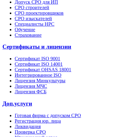
Допуск СРО для ИП
СРО строителей
СРО проектировщиков
СРО изыскателей
Специалисты НРС
Обучение
Страхование
Сертификаты и лицензии
Сертификат ISO 9001
Сертификат ISO 14001
Сертификат OHSAS 18001
Интегрированное ISO
Лицензия Минкультуры
Лицензия МЧС
Лицензия ФСБ
Доп.услуги
Готовая фирма с допуском СРО
Регистрация юр. лица
Ликвидация
Проверка СРО