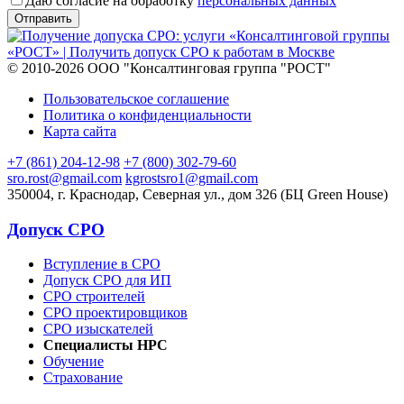
Даю согласие на обработку
персональных данных
© 2010-2026 ООО "Консалтинговая группа "РОСТ"
Пользовательское соглашение
Политика о конфиденциальности
Карта сайта
+7 (861) 204-12-98
+7 (800) 302-79-60
sro.rost@gmail.com
kgrostsro1@gmail.com
350004, г. Краснодар, Северная ул., дом 326 (БЦ Green House)
Допуск СРО
Вступление в СРО
Допуск СРО для ИП
СРО строителей
СРО проектировщиков
СРО изыскателей
Специалисты НРС
Обучение
Страхование