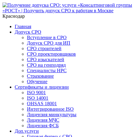
Краснодар
Главная
Допуск СРО
Вступление в СРО
Допуск СРО для ИП
СРО строителей
СРО проектировщиков
СРО изыскателей
СРО на генподряд
Специалисты НРС
Страхование
Обучение
Сертификаты и лицензии
ISO 9001
ISO 14001
OHSAS 18001
Интегрированное ISO
Лицензия минкультуры
Лицензия МЧС
Лицензия ФСБ
Доп.услуги
Готовая фирма с СРО