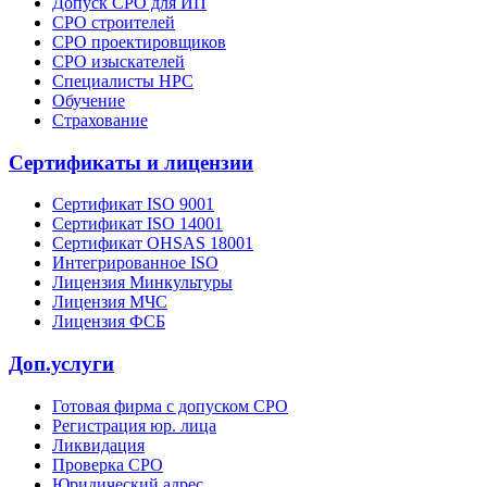
Допуск СРО для ИП
СРО строителей
СРО проектировщиков
СРО изыскателей
Специалисты НРС
Обучение
Страхование
Сертификаты и лицензии
Сертификат ISO 9001
Сертификат ISO 14001
Сертификат OHSAS 18001
Интегрированное ISO
Лицензия Минкультуры
Лицензия МЧС
Лицензия ФСБ
Доп.услуги
Готовая фирма с допуском СРО
Регистрация юр. лица
Ликвидация
Проверка СРО
Юридический адрес