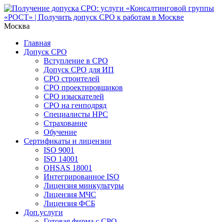
Москва
Главная
Допуск СРО
Вступление в СРО
Допуск СРО для ИП
СРО строителей
СРО проектировщиков
СРО изыскателей
СРО на генподряд
Специалисты НРС
Страхование
Обучение
Сертификаты и лицензии
ISO 9001
ISO 14001
OHSAS 18001
Интегрированное ISO
Лицензия минкультуры
Лицензия МЧС
Лицензия ФСБ
Доп.услуги
Готовая фирма с СРО