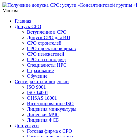
Москва
Главная
Допуск СРО
Вступление в СРО
Допуск СРО для ИП
СРО строителей
СРО проектировщиков
СРО изыскателей
СРО на генподряд
Специалисты НРС
Страхование
Обучение
Сертификаты и лицензии
ISO 9001
ISO 14001
OHSAS 18001
Интегрированное ISO
Лицензия минкультуры
Лицензия МЧС
Лицензия ФСБ
Доп.услуги
Готовая фирма с СРО
Регистрация юр. лица