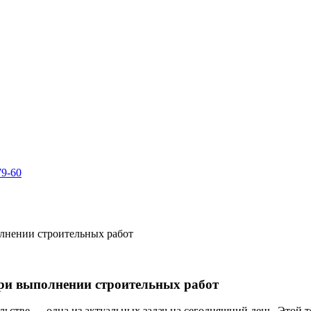
79-60
олнении строительных работ
при выполнении строительных работ
льстве — одна из актуальных задач на сегодняшний день. Этой 