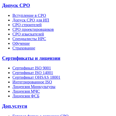
Допуск СРО
Вступление в СРО
Допуск СРО для ИП
СРО строителей
СРО проектировщиков
СРО изыскателей
Специалисты НРС
Обучение
Страхование
Сертификаты и лицензии
Сертификат ISO 9001
Сертификат ISO 14001
Сертификат OHSAS 18001
Интегрированное ISO
Лицензия Минкультуры
Лицензия МЧС
Лицензия ФСБ
Доп.услуги