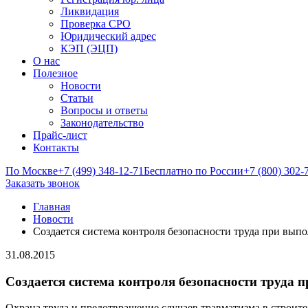
Ликвидация
Проверка СРО
Юридический адрес
КЭП (ЭЦП)
О нас
Полезное
Новости
Статьи
Вопросы и ответы
Законодательство
Прайс-лист
Контакты
По Москве
+7 (499) 348-12-71
Бесплатно по России
+7 (800) 302-
Заказать звонок
Главная
Новости
Создается система контроля безопасности труда при вып
31.08.2015
Создается система контроля безопасности труда 
Охрана труда и предотвращение случаев травматизма в строите