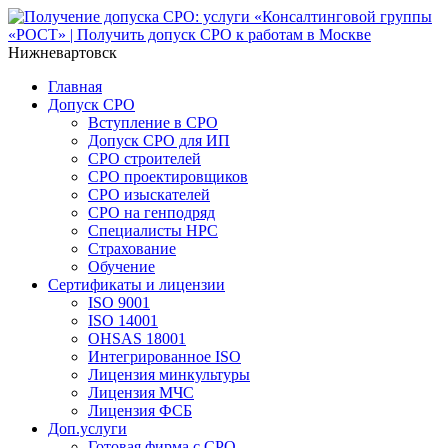
Нижневартовск
Главная
Допуск СРО
Вступление в СРО
Допуск СРО для ИП
СРО строителей
СРО проектировщиков
СРО изыскателей
СРО на генподряд
Специалисты НРС
Страхование
Обучение
Сертификаты и лицензии
ISO 9001
ISO 14001
OHSAS 18001
Интегрированное ISO
Лицензия минкультуры
Лицензия МЧС
Лицензия ФСБ
Доп.услуги
Готовая фирма с СРО