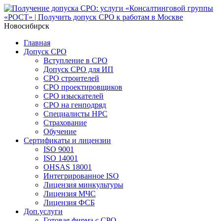
Новосибирск
Главная
Допуск СРО
Вступление в СРО
Допуск СРО для ИП
СРО строителей
СРО проектировщиков
СРО изыскателей
СРО на генподряд
Специалисты НРС
Страхование
Обучение
Сертификаты и лицензии
ISO 9001
ISO 14001
OHSAS 18001
Интегрированное ISO
Лицензия минкультуры
Лицензия МЧС
Лицензия ФСБ
Доп.услуги
Готовая фирма с СРО