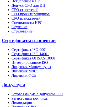
Вступление в СРО
Допуск СРО для ИП
СРО строителей
СРО проектировщиков
СРО изыскателей
Специалисты НРС
Обучение
Страхование
Сертификаты и лицензии
Сертификат ISO 9001
Сертификат ISO 14001
Сертификат OHSAS 18001
Интегрированное ISO
Лицензия Минкультуры
Лицензия МЧС
Лицензия ФСБ
Доп.услуги
Готовая фирма с допуском СРО
Регистрация юр. лица
Ликвидация
Проверка СРО