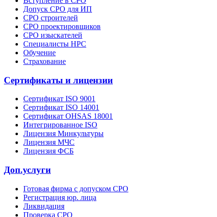
Вступление в СРО
Допуск СРО для ИП
СРО строителей
СРО проектировщиков
СРО изыскателей
Специалисты НРС
Обучение
Страхование
Сертификаты и лицензии
Сертификат ISO 9001
Сертификат ISO 14001
Сертификат OHSAS 18001
Интегрированное ISO
Лицензия Минкультуры
Лицензия МЧС
Лицензия ФСБ
Доп.услуги
Готовая фирма с допуском СРО
Регистрация юр. лица
Ликвидация
Проверка СРО