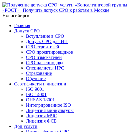
Новосибирск
Главная
Допуск СРО
Вступление в СРО
Допуск СРО для ИП
СРО строителей
СРО проектировщиков
СРО изыскателей
СРО на генподряд
Специалисты НРС
Страхование
Обучение
Сертификаты и лицензии
ISO 9001
ISO 14001
OHSAS 18001
Интегрированное ISO
Лицензия минкультуры
Лицензия МЧС
Лицензия ФСБ
Доп.услуги
Готовая фирма с СРО