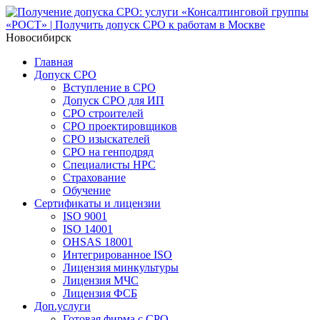
Новосибирск
Главная
Допуск СРО
Вступление в СРО
Допуск СРО для ИП
СРО строителей
СРО проектировщиков
СРО изыскателей
СРО на генподряд
Специалисты НРС
Страхование
Обучение
Сертификаты и лицензии
ISO 9001
ISO 14001
OHSAS 18001
Интегрированное ISO
Лицензия минкультуры
Лицензия МЧС
Лицензия ФСБ
Доп.услуги
Готовая фирма с СРО