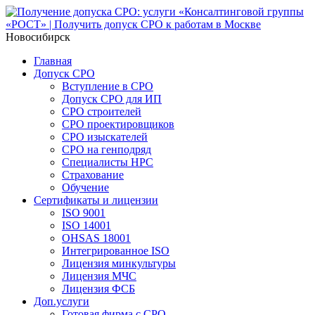
Новосибирск
Главная
Допуск СРО
Вступление в СРО
Допуск СРО для ИП
СРО строителей
СРО проектировщиков
СРО изыскателей
СРО на генподряд
Специалисты НРС
Страхование
Обучение
Сертификаты и лицензии
ISO 9001
ISO 14001
OHSAS 18001
Интегрированное ISO
Лицензия минкультуры
Лицензия МЧС
Лицензия ФСБ
Доп.услуги
Готовая фирма с СРО