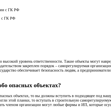
и с ГК РФ
 высокий уровень ответственности. Такие объекты могут навред
нодательством закреплен порядок – саморегулируемая организац
государство обеспечивает безопасность людям, а предпринимател
обо опасных объектах?
опасных объектах, то вы должны вступить в подходящее под ваш
игли этой планки, то вступать в строительную саморегулируему
ать членом организации могут любые фирмы и ИП, которые осу