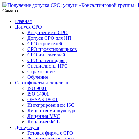
Самара
Главная
Допуск СРО
Вступление в СРО
Допуск СРО для ИП
СРО строителей
СРО проектировщиков
СРО изыскателей
СРО на генподряд
Специалисты НРС
Страхование
Обучение
Сертификаты и лицензии
ISO 9001
ISO 14001
OHSAS 18001
Интегрированное ISO
Лицензия минкультуры
Лицензия МЧС
Лицензия ФСБ
Доп.услуги
Готовая фирма с СРО
Регистрация юр. лица