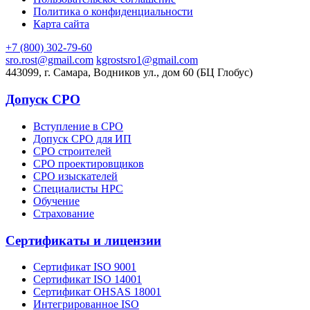
Политика о конфиденциальности
Карта сайта
+7 (800) 302-79-60
sro.rost@gmail.com
kgrostsro1@gmail.com
443099, г. Самара, Водников ул., дом 60 (БЦ Глобус)
Допуск СРО
Вступление в СРО
Допуск СРО для ИП
СРО строителей
СРО проектировщиков
СРО изыскателей
Специалисты НРС
Обучение
Страхование
Сертификаты и лицензии
Сертификат ISO 9001
Сертификат ISO 14001
Сертификат OHSAS 18001
Интегрированное ISO