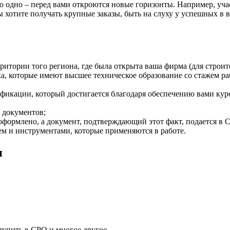
но одно – перед вами откроются новые горизонты. Например, уч
хотите получать крупные заказы, быть на слуху у успешных в в
итории того региона, где была открыта ваша фирма (для строит
, которые имеют высшее техническое образование со стажем раб
фикации, который достигается благодаря обеспечению вами кур
 документов;
формлено, а документ, подтверждающий этот факт, подается в 
м и инструментами, которые применяются в работе.
и
тупить в СРО и многое другое.