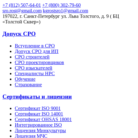
+7 (812) 507-64-01
+7 (800) 302-79-60
sro.rost@gmail.com
kgrostsro1@gmail.com
197022, г. Санкт-Петербург ул. Льва Толстого, д. 9 ( БЦ
«Толстой Сквер»)
Допуск СРО
Вступление в СРО
Допуск СРО для ИП
СРО строителей
СРО проектировщиков
СРО изыскателей
Специалисты НРС
Обучение
Страхование
Сертификаты и лицензии
Сертификат ISO 9001
Сертификат ISO 14001
Сертификат OHSAS 18001
Интегрированное ISO
Лицензия Минкультуры
Лицензия МЧС