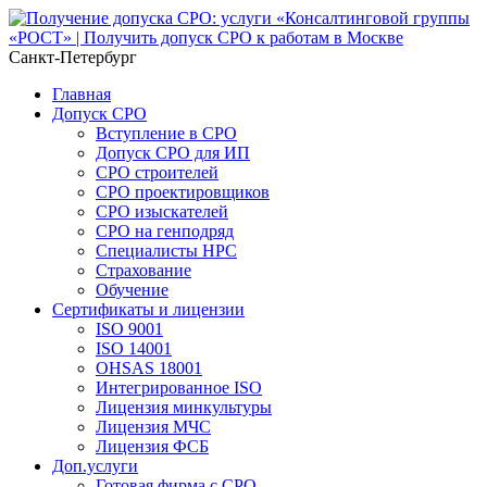
Санкт-Петербург
Главная
Допуск СРО
Вступление в СРО
Допуск СРО для ИП
СРО строителей
СРО проектировщиков
СРО изыскателей
СРО на генподряд
Специалисты НРС
Страхование
Обучение
Сертификаты и лицензии
ISO 9001
ISO 14001
OHSAS 18001
Интегрированное ISO
Лицензия минкультуры
Лицензия МЧС
Лицензия ФСБ
Доп.услуги
Готовая фирма с СРО