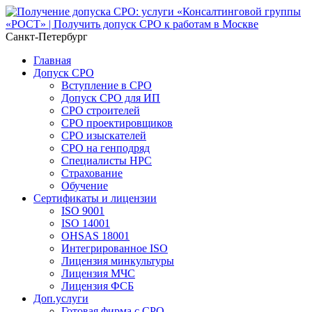
Санкт-Петербург
Главная
Допуск СРО
Вступление в СРО
Допуск СРО для ИП
СРО строителей
СРО проектировщиков
СРО изыскателей
СРО на генподряд
Специалисты НРС
Страхование
Обучение
Сертификаты и лицензии
ISO 9001
ISO 14001
OHSAS 18001
Интегрированное ISO
Лицензия минкультуры
Лицензия МЧС
Лицензия ФСБ
Доп.услуги
Готовая фирма с СРО