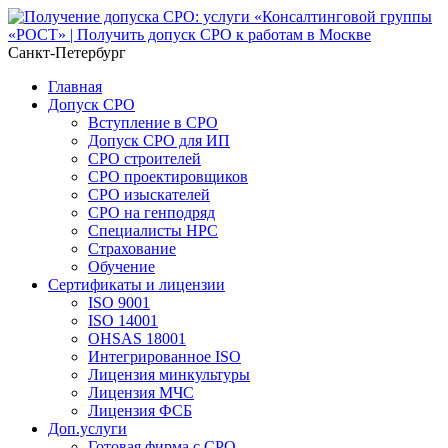
Санкт-Петербург
Главная
Допуск СРО
Вступление в СРО
Допуск СРО для ИП
СРО строителей
СРО проектировщиков
СРО изыскателей
СРО на генподряд
Специалисты НРС
Страхование
Обучение
Сертификаты и лицензии
ISO 9001
ISO 14001
OHSAS 18001
Интегрированное ISO
Лицензия минкультуры
Лицензия МЧС
Лицензия ФСБ
Доп.услуги
Готовая фирма с СРО