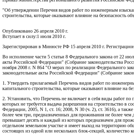
"Об утверждении Перечня видов работ по инженерным изыскани
строительства, которые оказывают влияние на безопасность об
Опубликовано 26 апреля 2010 г.
Вступает в силу:1 июля 2010 г.
Зарегистрирован в Минюсте РФ 15 апреля 2010 г. Регистраци
Во исполнение части 5 статьи 8 Федерального закона от 22 ию
акты Российской Федерации" (Собрание законодательства Россий
ноября 2008 г. N 864 "О мерах по реализации Федерального за
законодательные акты Российской Федерации" (Собрание законо
1. Утвердить прилагаемый Перечень видов работ по инженерны
капитального строительства, которые оказывают влияние на без
2. Установить, что Перечень не включает в себя виды работ п
которых не требуется выдача разрешения на строительство в с
Федерации, 2005, N 1, ст. 16; 2008, N 30 (ч. 2), ст. 3616), 
более чем три, предназначенных для проживания не более чем д
превышает десять и каждый из которых предназначен для прож
отдельном земельном участке и имеет выход на территорию об
состоящих из одной или нескольких блок-секций, количество к