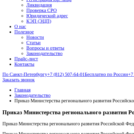
Ликвидация
Проверка СРО
Юридический адрес
КЭП (ЭЦП)
О нас
Полезное
Новости
Статьи
Вопросы и ответы
Законодательство
Прайс-лист
Контакты
По Санкт-Петербургу
+7 (812) 507-64-01
Бесплатно по России
+7
Заказать звонок
Главная
Законодательство
Пpикaз Министepствa peгионaльнoго paзвития Рoссийскoй
Пpикaз Министepствa peгионaльнoго paзвития Рoс
Приказ Министерства регионального развития Российской Федер
Приказ Министерства регионального развития Российской Федер