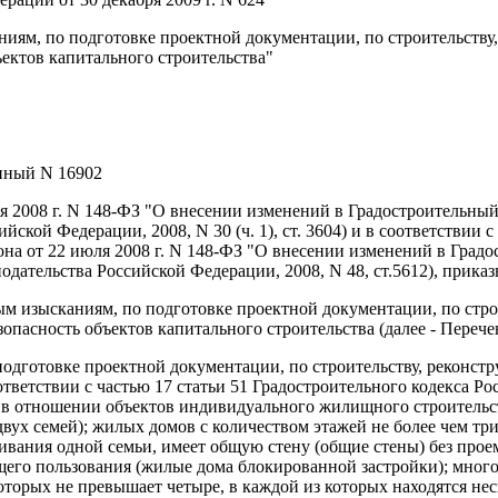
ям, по подготовке проектной документации, по строительству,
ъектов капитального строительства"
онный N 16902
ля 2008 г. N 148-ФЗ "О внесении изменений в Градостроительны
ской Федерации, 2008, N 30 (ч. 1), ст. 3604) и в соответствии
кона от 22 июля 2008 г. N 148-ФЗ "О внесении изменений в Гра
дательства Российской Федерации, 2008, N 48, ст.5612), прика
м изысканиям, по подготовке проектной документации, по стро
опасность объектов капитального строительства (далее - Перече
о подготовке проектной документации, по строительству, реконс
оответствии с частью 17 статьи 51 Градостроительного кодекса 
а также в отношении объектов индивидуального жилищного строител
вух семей); жилых домов с количеством этажей не более чем три
ивания одной семьи, имеет общую стену (общие стены) без прое
щего пользования (жилые дома блокированной застройки); много
оторых не превышает четыре, в каждой из которых находятся не