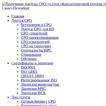
Санкт-Петербург
Главная
Допуск СРО
Вступление в СРО
Допуск СРО для ИП
СРО строителей
СРО проектировщиков
СРО изыскателей
СРО на генподряд
Специалисты НРС
Страхование
Обучение
Сертификаты и лицензии
ISO 9001
ISO 14001
OHSAS 18001
Интегрированное ISO
Лицензия минкультуры
Лицензия МЧС
Лицензия ФСБ
Доп.услуги
Готовая фирма с СРО
Регистрация юр. лица