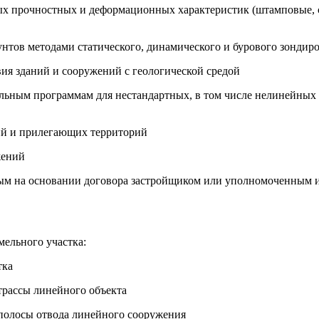
ных прочностных и деформационных характеристик (штамповые, 
унтов методами статического, динамического и бурового зондир
вия зданий и сооружений с геологической средой
ельным программам для нестандартных, в том числе нелинейных
ний и прилегающих территорий
жений
мым на основании договора застройщиком или уполномоченным
мельного участка:
тка
трассы линейного объекта
 полосы отвода линейного сооружения