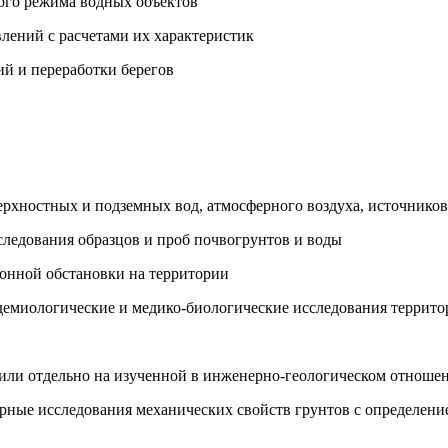
кого режима водных объектов
влений с расчетами их характеристик
ий и переработки берегов
ерхностных и подземных вод, атмосферного воздуха, источников
следования образцов и проб почвогрунтов и воды
ионной обстановки на территории
идемиологические и медико-биологические исследования террит
или отдельно на изученной в инженерно-геологическом отношен
орные исследования механических свойств грунтов с определени