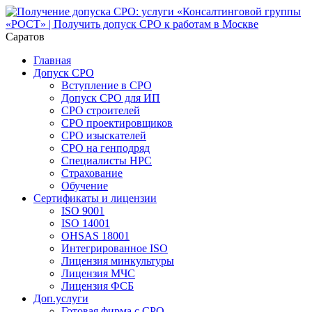
Саратов
Главная
Допуск СРО
Вступление в СРО
Допуск СРО для ИП
СРО строителей
СРО проектировщиков
СРО изыскателей
СРО на генподряд
Специалисты НРС
Страхование
Обучение
Сертификаты и лицензии
ISO 9001
ISO 14001
OHSAS 18001
Интегрированное ISO
Лицензия минкультуры
Лицензия МЧС
Лицензия ФСБ
Доп.услуги
Готовая фирма с СРО