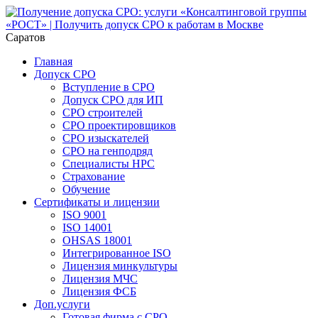
Саратов
Главная
Допуск СРО
Вступление в СРО
Допуск СРО для ИП
СРО строителей
СРО проектировщиков
СРО изыскателей
СРО на генподряд
Специалисты НРС
Страхование
Обучение
Сертификаты и лицензии
ISO 9001
ISO 14001
OHSAS 18001
Интегрированное ISO
Лицензия минкультуры
Лицензия МЧС
Лицензия ФСБ
Доп.услуги
Готовая фирма с СРО