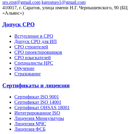
sro.rost@gmail.com
kgrostsro1@gmail.com
410017, г. Саратов, улица имени Н.Г. Чернышевского, 90 (БЦ
«Альянс»)
Допуск СРО
Вступление в СРО
Допуск СРО для ИП
СРО строителей
СРО проектировщиков
СРО изыскателей
Специалисты НРС
Обучение
Страхование
Сертификаты и лицензии
Сертификат ISO 9001
Сертификат ISO 14001
Сертификат OHSAS 18001
Интегрированное ISO
Лицензия Минкультуры
Лицензия МЧС
Лицензия ФСБ