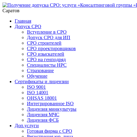
Саратов
Главная
Допуск СРО
Вступление в СРО
Допуск СРО для ИП
СРО строителей
СРО проектировщиков
СРО изыскателей
СРО на генподряд
Специалисты НРС
Страхование
Обучение
Сертификаты и лицензии
ISO 9001
ISO 14001
OHSAS 18001
Интегрированное ISO
Лицензия минкультуры
Лицензия МЧС
Лицензия ФСБ
Доп.услуги
Готовая фирма с СРО
Регистрация юр. лица