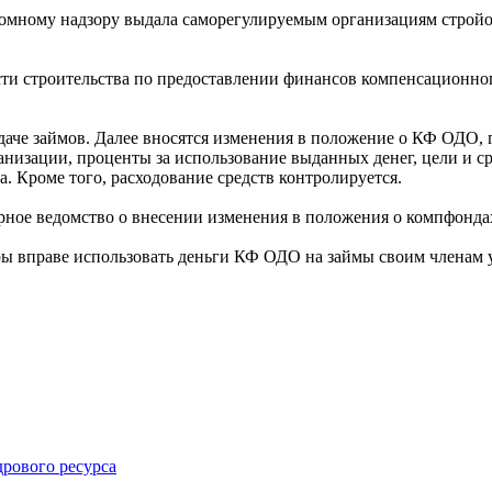
атомному надзору выдала саморегулируемым организациям строй
сти строительства по предоставлении финансов компенсационно
аче займов. Далее вносятся изменения в положение о КФ ОДО, г
анизации, проценты за использование выданных денег, цели и с
а. Кроме того, расходование средств контролируется.
рное ведомство о внесении изменения в положения о компфонд
ы вправе использовать деньги КФ ОДО на займы своим членам уж