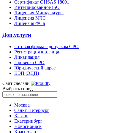
Сертификат OHSAS 18001
Интегрированное ISO
Лицензия Минкультуры
Лицензия МЧС
Лицензия ФСБ
Доп.услуги
Готовая фирма с допуском СРО
Регистрация юр. лица
Ликвидация
Проверка СРО
Юридический адрес
КЭП (ЭЦП)
Сайт сделали
Выбрать город
Москва
Санкт-Петербург
Казань
Екатеринбург
Новосибирск
Краснодар