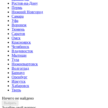
Ростов-на-Дону
Пермь
Нижний Новгород
Самара
Уфа
Воронеж
Тюмень
Саратов
Омск
Красноярск
Челябинск
Владивосток
Мытищи
Тула
Нижневартовск
Волгоград
Барнаул
Оренбург
Иркутск
Хабаровск
Тверь
Ничего не найдено
Выбрать
Задайте свой вопрос