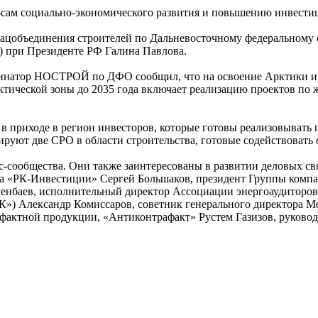
сам социально-экономического развития и повышению инвести
Нацобъединения строителей по Дальневосточному федеральному 
) при Президенте РФ Галина Павлова.
натор НОСТРОЙ по ДФО сообщил, что на освоение Арктики и Д
ктической зоны до 2035 года включает реализацию проектов по
 в приходе в регион инвесторов, которые готовы реализовывать
руют две СРО в области строительства, готовые содействовать
с-сообщества. Они также заинтересованы в развитии деловых свя
да «РК-Инвестиции» Сергей Большаков, президент Группы комп
енбаев, исполнительный директор Ассоциации энергоаудиторов
») Александр Комиссаров, советник генерального директора 
афактной продукции, «Антиконтрафакт» Рустем Газизов, руково