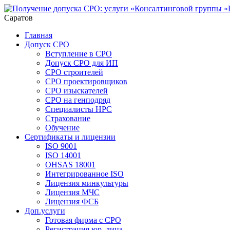
Саратов
Главная
Допуск СРО
Вступление в СРО
Допуск СРО для ИП
СРО строителей
СРО проектировщиков
СРО изыскателей
СРО на генподряд
Специалисты НРС
Страхование
Обучение
Сертификаты и лицензии
ISO 9001
ISO 14001
OHSAS 18001
Интегрированное ISO
Лицензия минкультуры
Лицензия МЧС
Лицензия ФСБ
Доп.услуги
Готовая фирма с СРО
Регистрация юр. лица