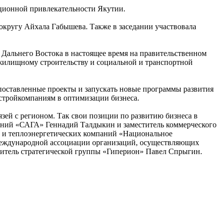
ционной привлекательности Якутии.
округу Айхала Габышева. Также в заседании участвовала
альнего Востока в настоящее время на правительственном
 жилищному строительству и социальной и транспортной
 поставленные проекты и запускать новые программы развития
 стройкомпаниям в оптимизации бизнеса.
зей с регионом. Так свои позиции по развитию бизнеса в
аний «САГА» Геннадий Талдыкин и заместитель коммерческого
 и теплоэнергетических компаний «Национальное
Международной ассоциации организаций, осуществляющих
дитель стратегической группы «Гиперион» Павел Спрыгин.