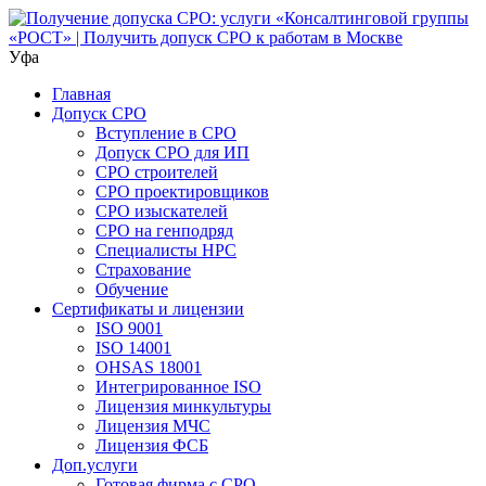
Уфа
Главная
Допуск СРО
Вступление в СРО
Допуск СРО для ИП
СРО строителей
СРО проектировщиков
СРО изыскателей
СРО на генподряд
Специалисты НРС
Страхование
Обучение
Сертификаты и лицензии
ISO 9001
ISO 14001
OHSAS 18001
Интегрированное ISO
Лицензия минкультуры
Лицензия МЧС
Лицензия ФСБ
Доп.услуги
Готовая фирма с СРО