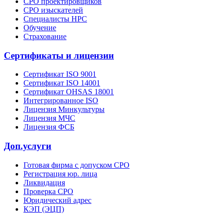
СРО проектировщиков
СРО изыскателей
Специалисты НРС
Обучение
Страхование
Сертификаты и лицензии
Сертификат ISO 9001
Сертификат ISO 14001
Сертификат OHSAS 18001
Интегрированное ISO
Лицензия Минкультуры
Лицензия МЧС
Лицензия ФСБ
Доп.услуги
Готовая фирма с допуском СРО
Регистрация юр. лица
Ликвидация
Проверка СРО
Юридический адрес
КЭП (ЭЦП)