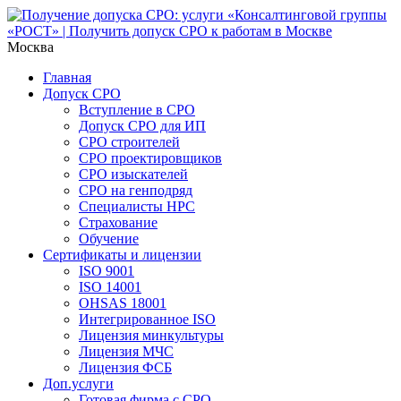
Москва
Главная
Допуск СРО
Вступление в СРО
Допуск СРО для ИП
СРО строителей
СРО проектировщиков
СРО изыскателей
СРО на генподряд
Специалисты НРС
Страхование
Обучение
Сертификаты и лицензии
ISO 9001
ISO 14001
OHSAS 18001
Интегрированное ISO
Лицензия минкультуры
Лицензия МЧС
Лицензия ФСБ
Доп.услуги
Готовая фирма с СРО