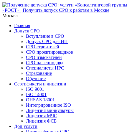
Москва
Главная
Допуск СРО
Вступление в СРО
Допуск СРО для ИП
СРО строителей
СРО проектировщиков
СРО изыскателей
СРО на генподряд
Специалисты НРС
Страхование
Обучение
Сертификаты и лицензии
ISO 9001
ISO 14001
OHSAS 18001
Интегрированное ISO
Лицензия минкультуры
Лицензия МЧС
Лицензия ФСБ
Доп.услуги
Готовая фирма с СРО