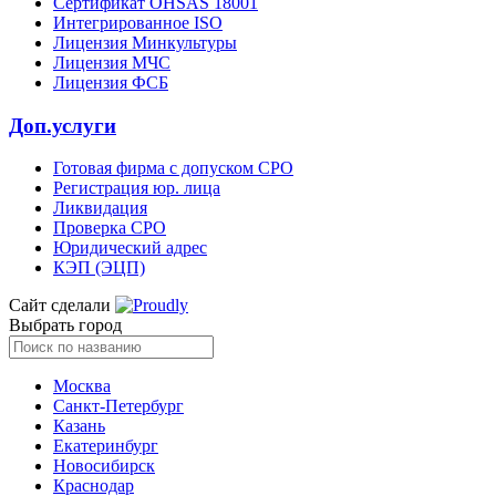
Сертификат OHSAS 18001
Интегрированное ISO
Лицензия Минкультуры
Лицензия МЧС
Лицензия ФСБ
Доп.услуги
Готовая фирма с допуском СРО
Регистрация юр. лица
Ликвидация
Проверка СРО
Юридический адрес
КЭП (ЭЦП)
Сайт сделали
Выбрать город
Москва
Санкт-Петербург
Казань
Екатеринбург
Новосибирск
Краснодар