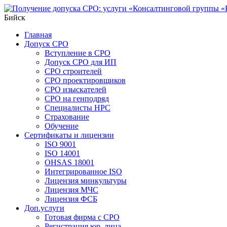
Бийск
Главная
Допуск СРО
Вступление в СРО
Допуск СРО для ИП
СРО строителей
СРО проектировщиков
СРО изыскателей
СРО на генподряд
Специалисты НРС
Страхование
Обучение
Сертификаты и лицензии
ISO 9001
ISO 14001
OHSAS 18001
Интегрированное ISO
Лицензия минкультуры
Лицензия МЧС
Лицензия ФСБ
Доп.услуги
Готовая фирма с СРО
Регистрация юр. лица