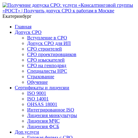
Екатеринбург
Главная
Допуск СРО
Вступление в СРО
Допуск СРО для ИП
СРО строителей
СРО проектировщиков
СРО изыскателей
СРО на генподряд
Специалисты НРС
Страхование
Обучение
Сертификаты и лицензии
ISO 9001
ISO 14001
OHSAS 18001
Интегрированное ISO
Лицензия минкультуры
Лицензия МЧС
Лицензия ФСБ
Доп.услуги
Готовая фирма с СРО