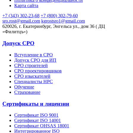
Политика о конфиденциальности
Карта сайта
+7 (343) 302-23-68
+7 (800) 302-79-60
sro.rost@gmail.com
kgrostsro1@gmail.com
620026, г. Екатеринбург, Энгельса ул., дом 36 ( ДЦ
«Филитцъ»)
Допуск СРО
Вступление в СРО
Допуск СРО для ИП
СРО строителей
СРО проектировщиков
СРО изыскателей
Специалисты НРС
Обучение
Страхование
Сертификаты и лицензии
Сертификат ISO 9001
Сертификат ISO 14001
Сертификат OHSAS 18001
Интегрированное ISO