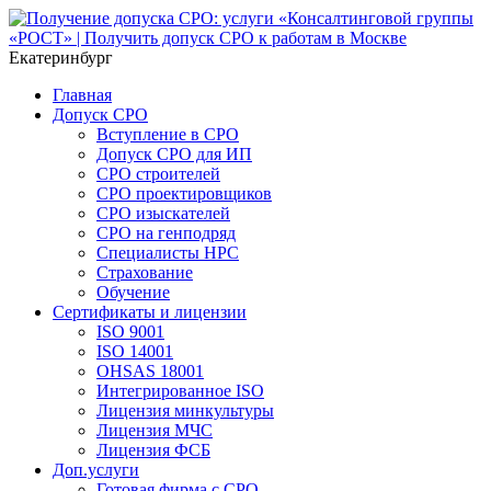
Екатеринбург
Главная
Допуск СРО
Вступление в СРО
Допуск СРО для ИП
СРО строителей
СРО проектировщиков
СРО изыскателей
СРО на генподряд
Специалисты НРС
Страхование
Обучение
Сертификаты и лицензии
ISO 9001
ISO 14001
OHSAS 18001
Интегрированное ISO
Лицензия минкультуры
Лицензия МЧС
Лицензия ФСБ
Доп.услуги
Готовая фирма с СРО