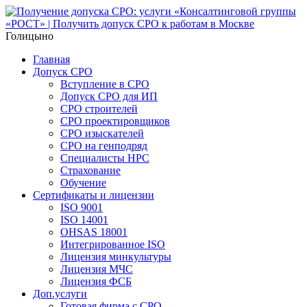
Голицыно
Главная
Допуск СРО
Вступление в СРО
Допуск СРО для ИП
СРО строителей
СРО проектировщиков
СРО изыскателей
СРО на генподряд
Специалисты НРС
Страхование
Обучение
Сертификаты и лицензии
ISO 9001
ISO 14001
OHSAS 18001
Интегрированное ISO
Лицензия минкультуры
Лицензия МЧС
Лицензия ФСБ
Доп.услуги
Готовая фирма с СРО