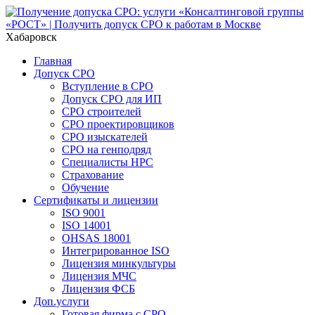
Хабаровск
Главная
Допуск СРО
Вступление в СРО
Допуск СРО для ИП
СРО строителей
СРО проектировщиков
СРО изыскателей
СРО на генподряд
Специалисты НРС
Страхование
Обучение
Сертификаты и лицензии
ISO 9001
ISO 14001
OHSAS 18001
Интегрированное ISO
Лицензия минкультуры
Лицензия МЧС
Лицензия ФСБ
Доп.услуги
Готовая фирма с СРО