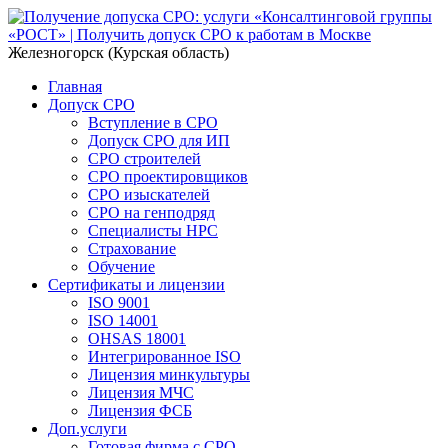
Железногорск (Курская область)
Главная
Допуск СРО
Вступление в СРО
Допуск СРО для ИП
СРО строителей
СРО проектировщиков
СРО изыскателей
СРО на генподряд
Специалисты НРС
Страхование
Обучение
Сертификаты и лицензии
ISO 9001
ISO 14001
OHSAS 18001
Интегрированное ISO
Лицензия минкультуры
Лицензия МЧС
Лицензия ФСБ
Доп.услуги
Готовая фирма с СРО