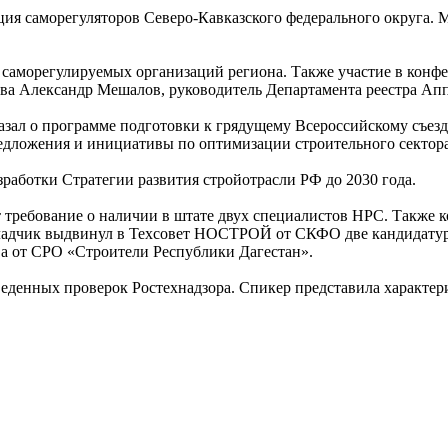
ция саморегуляторов Северо-Кавказского федерального округа. 
х саморегулируемых организаций региона. Также участие в ко
тва Александр Мешалов, руководитель Департамента реестра Ап
зал о программе подготовки к грядущему Всероссийскому съезд
редложения и инициативы по оптимизации строительного сектор
работки Стратегии развития стройотрасли РФ до 2030 года.
 требование о наличии в штате двух специалистов НРС. Также к
адчик выдвинул в Техсовет НОСТРОЙ от СКФО две кандидатур
а от СРО «Строители Республики Дагестан».
веденных проверок Ростехнадзора. Спикер представила характер