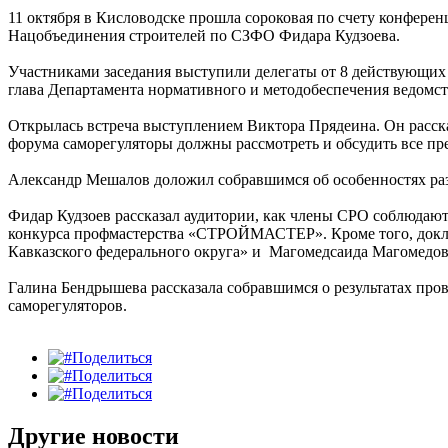
11 октября в Кисловодске прошла сороковая по счету конферен
Нацобъединения строителей по СЗФО Фидара Кудзоева.
Участниками заседания выступили делегаты от 8 действующи
глава Департамента нормативного и методобеспечения ведомс
Открылась встреча выступлением Виктора Прядеина. Он расска
форума саморегуляторы должны рассмотреть и обсудить все п
Александр Мешалов доложил собравшимся об особенностях раз
Фидар Кудзоев рассказал аудитории, как члены СРО соблюдают
конкурса профмастерства «СТРОЙМАСТЕР». Кроме того, докл
Кавказского федерального округа» и Магомедсаида Магомедов
Галина Бендрышева рассказала собравшимся о результатах про
саморегуляторов.
Поделиться
Поделиться
Поделиться
Другие новости