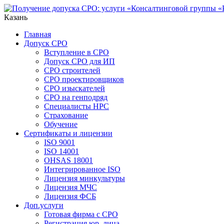
Казань
Главная
Допуск СРО
Вступление в СРО
Допуск СРО для ИП
СРО строителей
СРО проектировщиков
СРО изыскателей
СРО на генподряд
Специалисты НРС
Страхование
Обучение
Сертификаты и лицензии
ISO 9001
ISO 14001
OHSAS 18001
Интегрированное ISO
Лицензия минкультуры
Лицензия МЧС
Лицензия ФСБ
Доп.услуги
Готовая фирма с СРО
Регистрация юр. лица