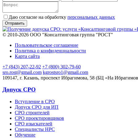
Даю согласие на обработку
персональных данных
© 2010-2026 ООО "Консалтинговая группа "РОСТ"
Пользовательское соглашение
Политика о конфиденциальности
Карта сайта
+7 (843) 207-22-92
+7 (800) 302-79-60
sro.rost@gmail.com
kgrostsro1@gmail.com
109147, г. Казань, проспект Ибрагимова, 58 (БЦ «На Ибрагимов
Допуск СРО
Вступление в СРО
Допуск СРО для ИП
СРО строителей
СРО проектировщиков
СРО изыскателей
Специалисты НРС
Обучение