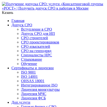
Казань
Главная
Допуск СРО
Вступление в СРО
Допуск СРО для ИП
СРО строителей
СРО проектировщиков
СРО изыскателей
СРО на генподряд
Специалисты НРС
Страхование
Обучение
Сертификаты и лицензии
ISO 9001
ISO 14001
OHSAS 18001
Интегрированное ISO
Лицензия минкультуры
Лицензия МЧС
Лицензия ФСБ
Доп.услуги
Готовая фирма с СРО