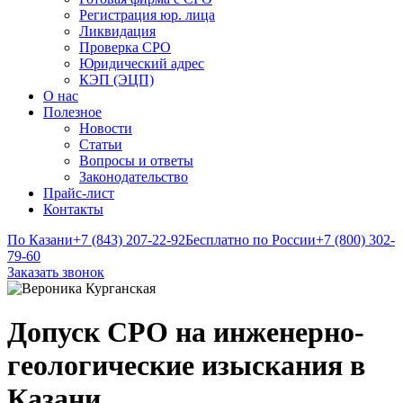
Регистрация юр. лица
Ликвидация
Проверка СРО
Юридический адрес
КЭП (ЭЦП)
О нас
Полезное
Новости
Статьи
Вопросы и ответы
Законодательство
Прайс-лист
Контакты
По Казани
+7 (843) 207-22-92
Бесплатно по России
+7 (800) 302-
79-60
Заказать звонок
Допуск СРО на инженерно-
геологические изыскания в
Казани