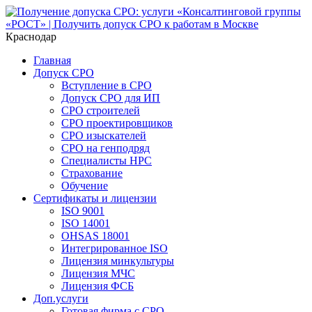
Краснодар
Главная
Допуск СРО
Вступление в СРО
Допуск СРО для ИП
СРО строителей
СРО проектировщиков
СРО изыскателей
СРО на генподряд
Специалисты НРС
Страхование
Обучение
Сертификаты и лицензии
ISO 9001
ISO 14001
OHSAS 18001
Интегрированное ISO
Лицензия минкультуры
Лицензия МЧС
Лицензия ФСБ
Доп.услуги
Готовая фирма с СРО