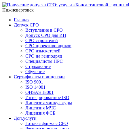
Нижневартовск
Главная
Допуск СРО
Вступление в СРО
Допуск СРО для ИП
СРО строителей
СРО проектировщиков
СРО изыскателей
СРО на генподряд
Специалисты НРС
Страхование
Обучение
Сертификаты и лицензии
ISO 9001
ISO 14001
OHSAS 18001
Интегрированное ISO
Лицензия минкультуры
Лицензия МЧС
Лицензия ФСБ
Доп.услуги
Готовая фирма с СРО
Регистрация юр. лица