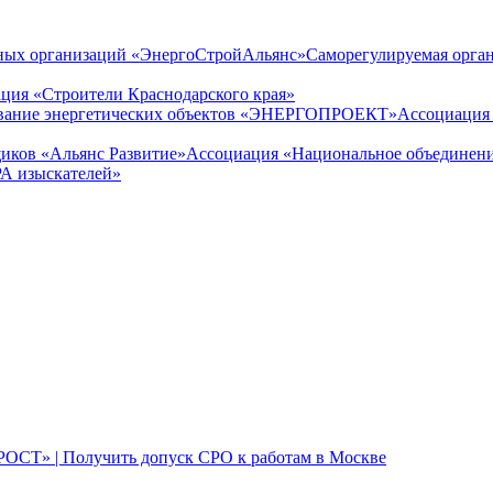
Саморегулируемая орга
ция «Строители Краснодарского края»
Ассоциация
Ассоциация «Национальное объединени
А изыскателей»