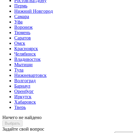
Ростов-на-Дону
Пермь
Нижний Новгород
Самара
Уфа
Воронеж
Тюмень
Саратов
Омск
Красноярск
Челябинск
Владивосток
Мытищи
Тула
Нижневартовск
Волгоград
Барнаул
Оренбург
Иркутск
Хабаровск
Тверь
Ничего не найдено
Выбрать
Задайте свой вопрос