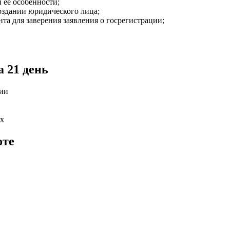
 ее особенности;
оздании юридического лица;
та для заверения заявления о госрегистрации;
 21 день
ции
ых
оте