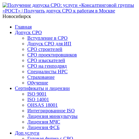
Новосибирск
Главная
Допуск СРО
Вступление в СРО
Допуск СРО для ИП
СРО строителей
СРО проектировщиков
СРО изыскателей
СРО на генподряд
Специалисты НРС
Страхование
Обучение
Сертификаты и лицензии
ISO 9001
ISO 14001
OHSAS 18001
Интегрированное ISO
Лицензия минкультуры
Лицензия МЧС
Лицензия ФСБ
Доп.услуги
Готовая фирма с СРО