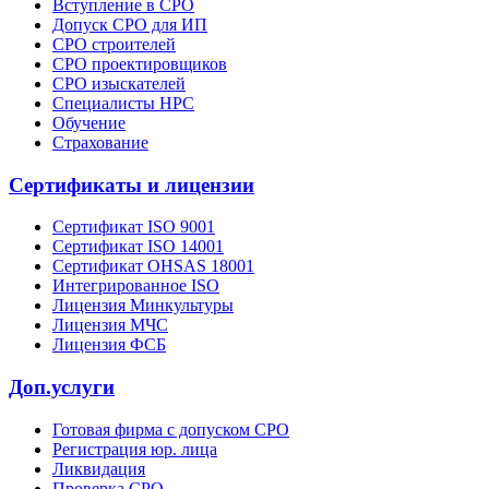
Вступление в СРО
Допуск СРО для ИП
СРО строителей
СРО проектировщиков
СРО изыскателей
Специалисты НРС
Обучение
Страхование
Сертификаты и лицензии
Сертификат ISO 9001
Сертификат ISO 14001
Сертификат OHSAS 18001
Интегрированное ISO
Лицензия Минкультуры
Лицензия МЧС
Лицензия ФСБ
Доп.услуги
Готовая фирма с допуском СРО
Регистрация юр. лица
Ликвидация
Проверка СРО