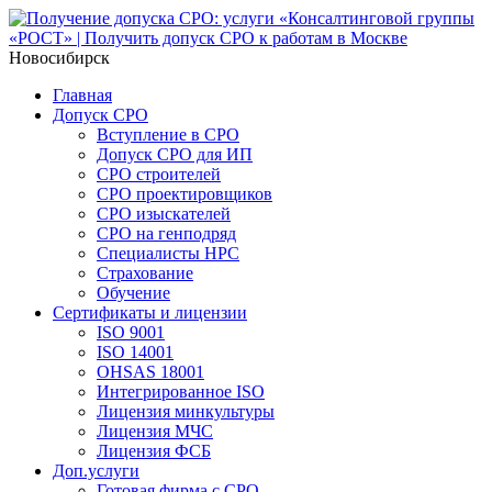
Новосибирск
Главная
Допуск СРО
Вступление в СРО
Допуск СРО для ИП
СРО строителей
СРО проектировщиков
СРО изыскателей
СРО на генподряд
Специалисты НРС
Страхование
Обучение
Сертификаты и лицензии
ISO 9001
ISO 14001
OHSAS 18001
Интегрированное ISO
Лицензия минкультуры
Лицензия МЧС
Лицензия ФСБ
Доп.услуги
Готовая фирма с СРО